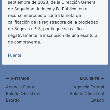
septiembre de 2023, de la Dirección General
de Seguridad Jurídica y Fe Pública, en el
recurso interpuesto contra la nota de
calificación de la registradora de la propiedad
de Segovia n.º 3, por la que se califica
negativamente la inscripción de una escritura
de compraventa.
Fuente
Navegación
ANTERIOR
SIGUIENTE
Agencia Estatal
Agencia Estatal
de
Boletín Oficial del
Boletín Oficial del
entradas
Estado
Estado