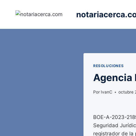
Saltar
al
notariacerca.c
contenido
RESOLUCIONES
Agencia E
Por
IvanC
octubre 
BOE-A-2023-21893
Seguridad Jurídic
registrador de la