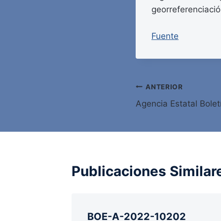
georreferenciación
Fuente
Navegación
ANTERIOR
Agencia Estatal Bolet
de
entradas
Publicaciones Similar
BOE-A-2022-10202