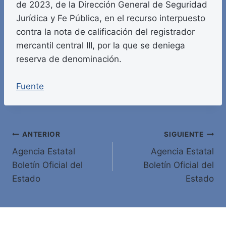
de 2023, de la Dirección General de Seguridad
Jurídica y Fe Pública, en el recurso interpuesto
contra la nota de calificación del registrador
mercantil central III, por la que se deniega
reserva de denominación.
Fuente
Navegación
ANTERIOR
SIGUIENTE
Agencia Estatal
Agencia Estatal
de
Boletín Oficial del
Boletín Oficial del
entradas
Estado
Estado