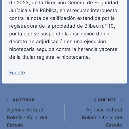
de 2023, de la Dirección General de Seguridad
Jurídica y Fe Pública, en el recurso interpuesto
contra la nota de calificación extendida por la
registradora de la propiedad de Bilbao n.º 10,
por la que se suspende la inscripción de un
decreto de adjudicación en una ejecución
hipotecaria seguida contra la herencia yacente
de la titular registral e hipotecante.
Fuente
Navegación
ANTERIOR
SIGUIENTE
Agencia Estatal
Agencia Estatal
de
Boletín Oficial del
Boletín Oficial del
entradas
Estado
Estado