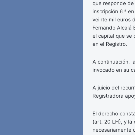
que responde de 
inscripción 6.ª e
veinte mil euros 
Fernando Alcalá B
el capital que se 
en el Registro.
A continuación, l
invocado en su ca
A juicio del recur
Registradora apoy
El derecho consta
(art. 20 LH), y la
necesariamente de