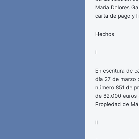
María Dolores Gar
carta de pago y l
Hechos
I
En escritura de c
día 27 de marzo 
número 851 de pr
de 82.000 euros d
Propiedad de Má
II