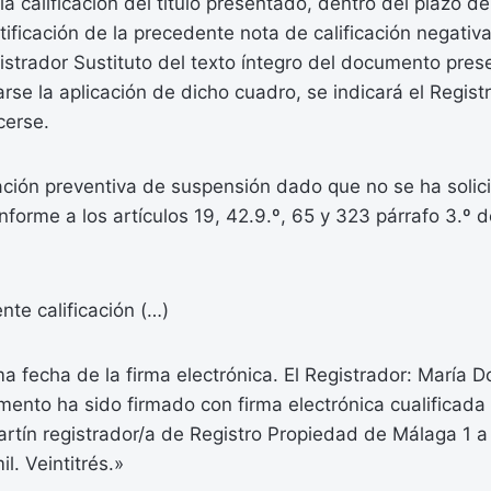
la calificación del título presentado, dentro del plazo de
otificación de la precedente nota de calificación negativ
istrador Sustituto del texto íntegro del documento pres
se la aplicación de dicho cuadro, se indicará el Regist
cerse.
ción preventiva de suspensión dado que no se ha solic
orme a los artículos 19, 42.9.º, 65 y 323 párrafo 3.º d
nte calificación (…)
a fecha de la firma electrónica. El Registrador: María D
ento ha sido firmado con firma electrónica cualificada
rtín registrador/a de Registro Propiedad de Málaga 1 a 
il. Veintitrés.»