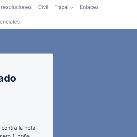
resoluciones
Civil
Fiscal
Enlaces
enciales
tado
 contra la nota
mero 1, doña