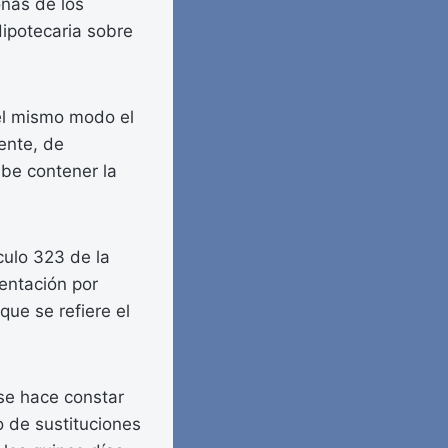
onas de los
Hipotecaria sobre
del mismo modo el
iente, de
ebe contener la
culo 323 de la
sentación por
que se refiere el
 se hace constar
o de sustituciones