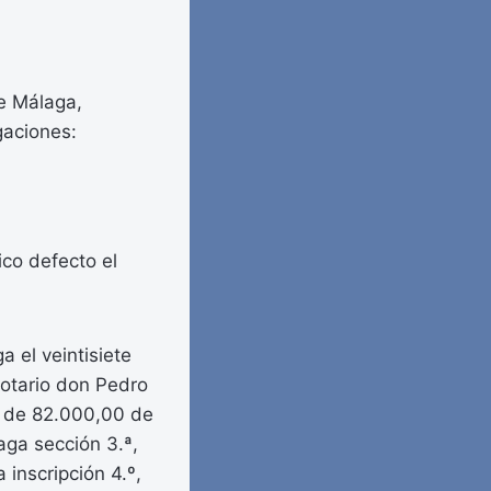
de Málaga,
gaciones:
co defecto el
a el veintisiete
Notario don Pedro
a de 82.000,00 de
aga sección 3.ª,
 inscripción 4.º,