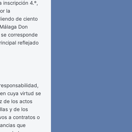
 inscripción 4.º,
or la
diendo de ciento
e Málaga Don
o se corresponde
incipal reflejado
 responsabilidad,
en cuya virtud se
ez de los actos
llas y de los
vos a contratos o
tancias que