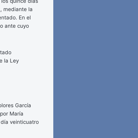
 los quince días
a, mediante la
entado. En el
ro ante cuyo
itado
e la Ley
olores García
 por María
día veinticuatro