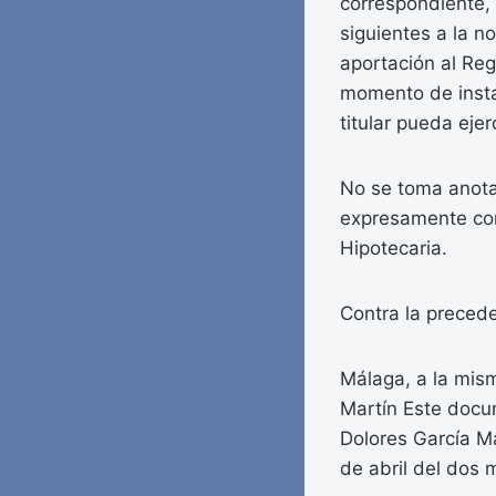
correspondiente, 
siguientes a la n
aportación al Reg
momento de instar
titular pueda ejer
No se toma anota
expresamente conf
Hipotecaria.
Contra la precede
Málaga, a la mism
Martín Este docum
Dolores García Ma
de abril del dos m