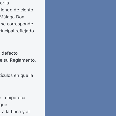
or la
diendo de ciento
e Málaga Don
o se corresponde
incipal reflejado
l defecto
 de su Reglamento.
tículos en que la
e la hipoteca
 que
a la finca y al