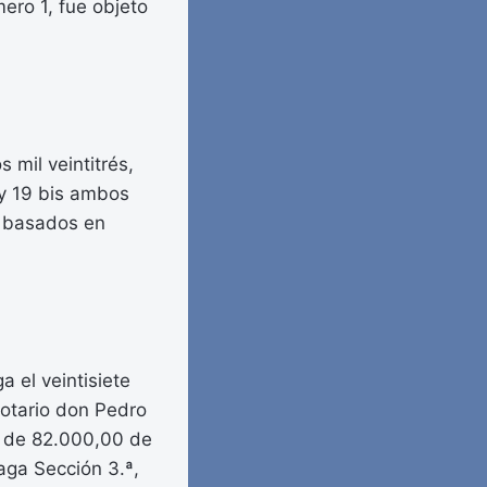
ero 1, fue objeto
 mil veintitrés,
 y 19 bis ambos
s basados en
a el veintisiete
Notario don Pedro
a de 82.000,00 de
aga Sección 3.ª,