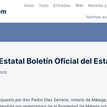
Inicio
Todo
Entradas
Wiki
Normas y 
om
Normas es
statal Boletín Oficial del Es
 2023
erpuesto por don Pedro Díaz Serrano, notario de Málaga,
xtendida por registradora de la Propiedad de Málaga nú