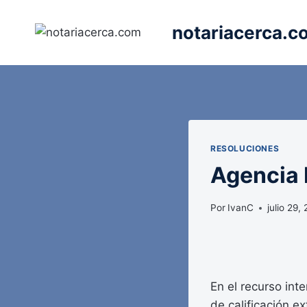
Saltar
al
notariacerca.c
contenido
RESOLUCIONES
Agencia E
Por
IvanC
julio 29,
En el recurso int
de calificación e