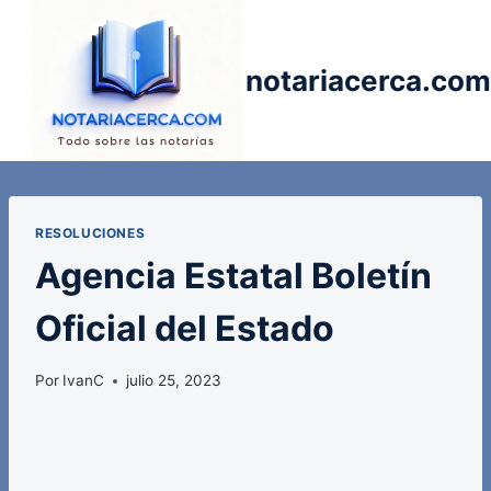
Saltar
al
contenido
notariacerca.com
RESOLUCIONES
Agencia Estatal Boletín
Oficial del Estado
Por
IvanC
julio 25, 2023