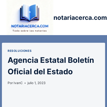
Saltar
al
contenido
notariacerca.com
RESOLUCIONES
Agencia Estatal Boletín
Oficial del Estado
Por
IvanC
julio 1, 2023