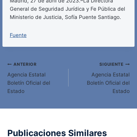
Madrid, 27 de abril de 2023.–La Directora
General de Seguridad Jurídica y Fe Pública del
Ministerio de Justicia, Sofía Puente Santiago.
Fuente
Navegación
ANTERIOR
SIGUIENTE
Agencia Estatal
Agencia Estatal
de
Boletín Oficial del
Boletín Oficial del
entradas
Estado
Estado
Publicaciones Similares