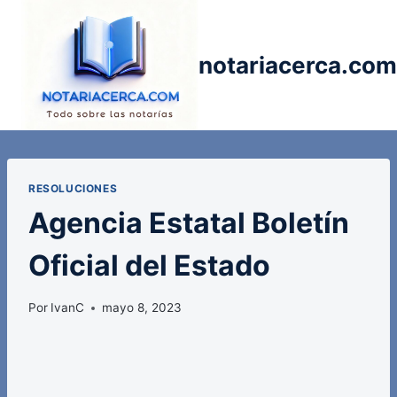
Saltar
al
contenido
notariacerca.com
RESOLUCIONES
Agencia Estatal Boletín
Oficial del Estado
Por
IvanC
mayo 8, 2023