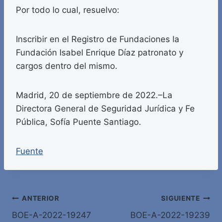
Por todo lo cual, resuelvo:
Inscribir en el Registro de Fundaciones la
Fundación Isabel Enrique Díaz patronato y
cargos dentro del mismo.
Madrid, 20 de septiembre de 2022.–La
Directora General de Seguridad Jurídica y Fe
Pública, Sofía Puente Santiago.
Fuente
Navegación
ANTERIOR
SIGUIENTE
BOE-A-2022-19247
BOE-A-2022-19239
de