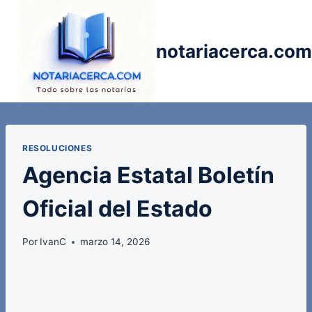
Saltar
al
contenido
notariacerca.com
RESOLUCIONES
Agencia Estatal Boletín
Oficial del Estado
Por
IvanC
marzo 14, 2026