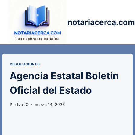
Saltar
al
contenido
notariacerca.com
RESOLUCIONES
Agencia Estatal Boletín
Oficial del Estado
Por
IvanC
marzo 14, 2026