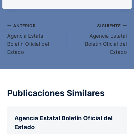
Navegación
ANTERIOR
SIGUIENTE
Agencia Estatal
Agencia Estatal
de
Boletín Oficial del
Boletín Oficial del
entradas
Estado
Estado
Publicaciones Similares
Agencia Estatal Boletín Oficial del
Estado