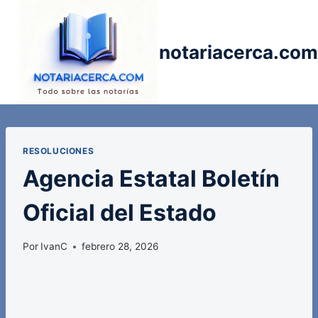
Saltar
al
contenido
notariacerca.com
RESOLUCIONES
Agencia Estatal Boletín
Oficial del Estado
Por
IvanC
febrero 28, 2026