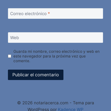
Correo electrónico
*
Web
Guarda mi nombre, correo electrónico y web en
este navegador para la próxima vez que
comente.
Alternative:
© 2026 notariacerca.com - Tema para
WordPress por
Kadence WP