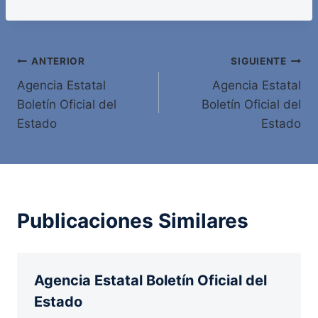
Navegación
ANTERIOR
SIGUIENTE
Agencia Estatal
Agencia Estatal
de
Boletín Oficial del
Boletín Oficial del
entradas
Estado
Estado
Publicaciones Similares
Agencia Estatal Boletín Oficial del
Estado