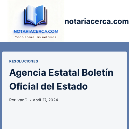
Saltar
al
contenido
notariacerca.com
RESOLUCIONES
Agencia Estatal Boletín
Oficial del Estado
Por
IvanC
abril 27, 2024