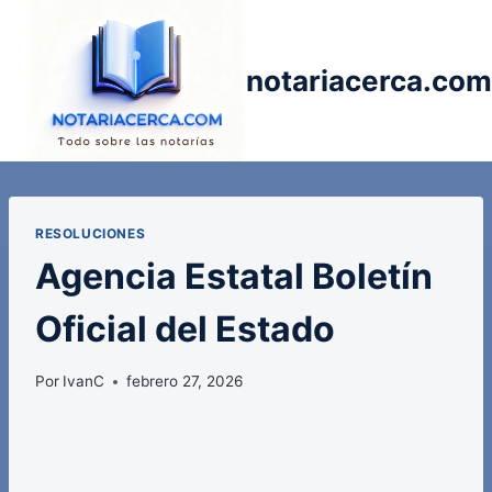
Saltar
al
contenido
notariacerca.com
RESOLUCIONES
Agencia Estatal Boletín
Oficial del Estado
Por
IvanC
febrero 27, 2026