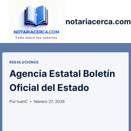
Saltar
al
contenido
notariacerca.com
RESOLUCIONES
Agencia Estatal Boletín
Oficial del Estado
Por
IvanC
febrero 27, 2026