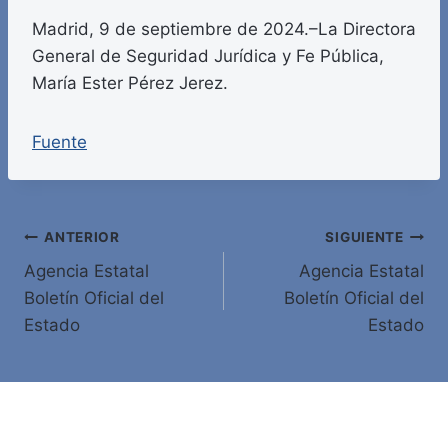
Madrid, 9 de septiembre de 2024.–La Directora
General de Seguridad Jurídica y Fe Pública,
María Ester Pérez Jerez.
Fuente
Navegación
ANTERIOR
SIGUIENTE
Agencia Estatal
Agencia Estatal
de
Boletín Oficial del
Boletín Oficial del
entradas
Estado
Estado