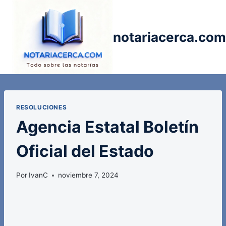
Saltar
al
contenido
notariacerca.com
RESOLUCIONES
Agencia Estatal Boletín
Oficial del Estado
Por
IvanC
noviembre 7, 2024