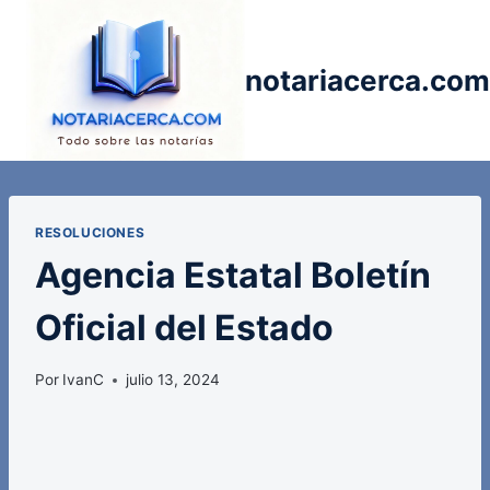
Saltar
al
contenido
notariacerca.com
RESOLUCIONES
Agencia Estatal Boletín
Oficial del Estado
Por
IvanC
julio 13, 2024