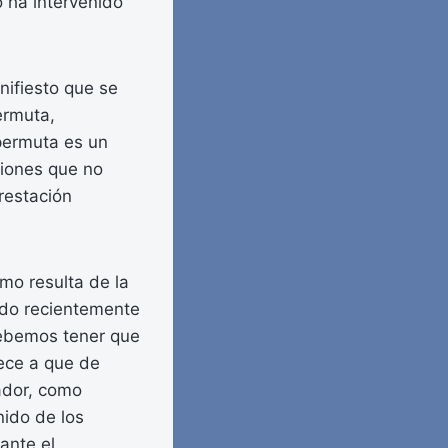
 ha intervenido
nifiesto que se
ermuta,
permuta es un
ciones que no
restación
omo resulta de la
cado recientemente
 Debemos tener que
dece a que de
rador, como
nido de los
ante el