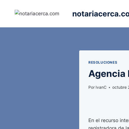
Saltar
al
notariacerca.c
contenido
RESOLUCIONES
Agencia E
Por
IvanC
octubre 
En el recurso inte
registradora de 