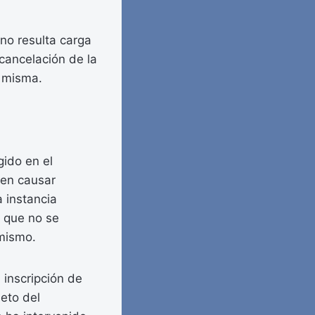
no resulta carga
 cancelación de la
a misma.
gido en el
den causar
a instancia
s que no se
 mismo.
 inscripción de
jeto del