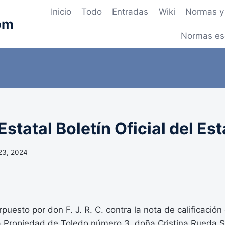
Inicio
Todo
Entradas
Wiki
Normas y 
om
Normas es
statal Boletín Oficial del Es
23, 2024
rpuesto por don F. J. R. C. contra la nota de calificación
la Propiedad de Toledo número 3, doña Cristina Rueda S