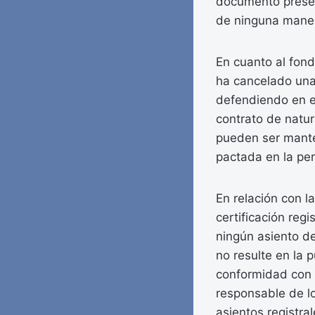
documento presen
de ninguna manera
En cuanto al fond
ha cancelado una 
defendiendo en e
contrato de natur
pueden ser mante
pactada en la per
En relación con l
certificación reg
ningún asiento de
no resulte en la 
conformidad con l
responsable de lo
asientos registra