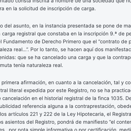
tado consta inscrita a nombre de una sociedad que no
 en la solicitud de inscripción de carga.
o del asunto, en la instancia presentada se pone de ma
carga registral que constaba en la inscripción 9.ª de p
l Fundamento de Derecho Primero que el “contrato de 
aleza real…”. Por lo tanto, se hacen aquí dos manifesta
nidas: que se ha cancelado una carga y que la contrap
muta tenía naturaleza real.
a primera afirmación, en cuanto a la cancelación, tal y c
istral literal expedida por este Registro, no se ha practi
 cancelación en el historial registral de la finca 1035.
publicidad referencia alguna a la contraprestación, obe
os artículos 221 y 222 de la Ley Hipotecaria, el Regist
s asientos del Registro, pondrá de manifiesto “el conte
les…por nota simple informativa o por certificación, medi