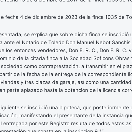
e fecha 4 de diciembre de 2023 de la finca 1035 de To
resentada, se explica que sobre dicha finca se inscribió 
a ante el Notario de Toledo Don Manuel Nebot Sanchis e
ue los entonces vendedores, Don E. R. C., Don F. R. C. y 
dominio de la citada finca a la Sociedad Soficons Obras 
 sociedad como contraprestación, a transmitir en el pla
artir de la fecha de la entrega de la correspondiente li
viendas y tres plazas de garaje, así como una cantidad
n parte aplazado hasta la obtención de la licencia cor
 siguiente se inscribió una hipoteca, que posteriormente
icación, manifestando el presentante de la instancia qu
ral entregada por este Registro resulta de todos estos as
aprestación que consta en la inscripción 9.ª”