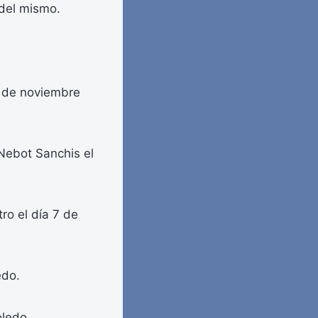
 del mismo.
 de noviembre
Nebot Sanchis el
tro el día 7 de
edo.
oledo.