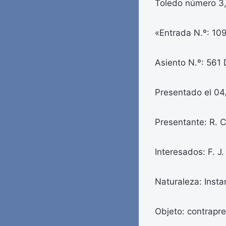
Toledo número 3, 
«Entrada N.º: 10
Asiento N.º: 561 D
Presentado el 04
Presentante: R. C.
Interesados: F. J.
Naturaleza: Insta
Objeto: contrapre