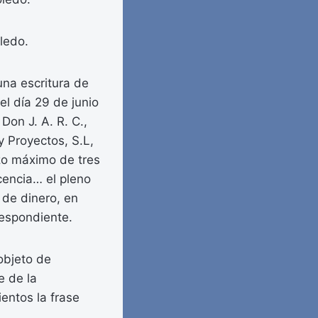
ledo.
una escritura de
l día 29 de junio
Don J. A. R. C.,
y Proyectos, S.L,
zo máximo de tres
cencia… el pleno
 de dinero, en
respondiente.
 objeto de
e de la
ientos la frase