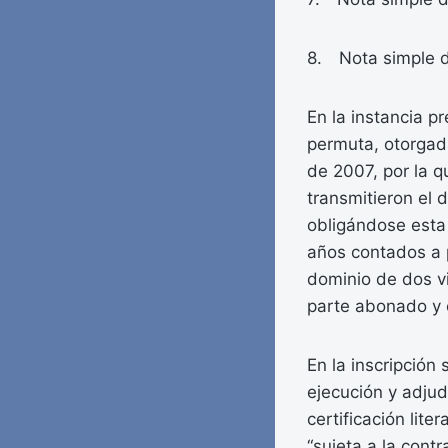
8. Nota simple d
En la instancia p
permuta, otorgad
de 2007, por la q
transmitieron el 
obligándose esta
años contados a p
dominio de dos vi
parte abonado y e
En la inscripción
ejecución y adjud
certificación lite
“sujeta a la contr