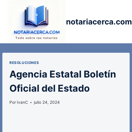
Saltar
al
contenido
notariacerca.com
RESOLUCIONES
Agencia Estatal Boletín
Oficial del Estado
Por
IvanC
julio 24, 2024