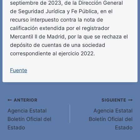
septiembre de 2023, de la Dirección General
de Seguridad Jurídica y Fe Pública, en el
recurso interpuesto contra la nota de
calificación extendida por el registrador
Mercantil II de Madrid, por la que se rechaza el
depósito de cuentas de una sociedad
correspondiente al ejercicio 2022.
Fuente
Navegación
ANTERIOR
SIGUIENTE
Agencia Estatal
Agencia Estatal
de
Boletín Oficial del
Boletín Oficial del
entradas
Estado
Estado