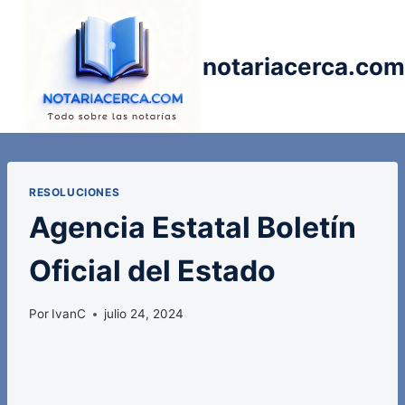
Saltar
al
contenido
notariacerca.com
RESOLUCIONES
Agencia Estatal Boletín
Oficial del Estado
Por
IvanC
julio 24, 2024