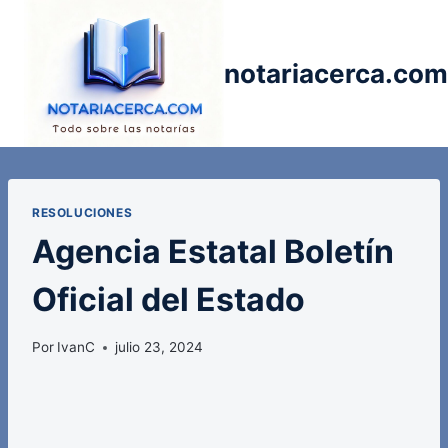
Saltar
al
contenido
notariacerca.com
RESOLUCIONES
Agencia Estatal Boletín
Oficial del Estado
Por
IvanC
julio 23, 2024