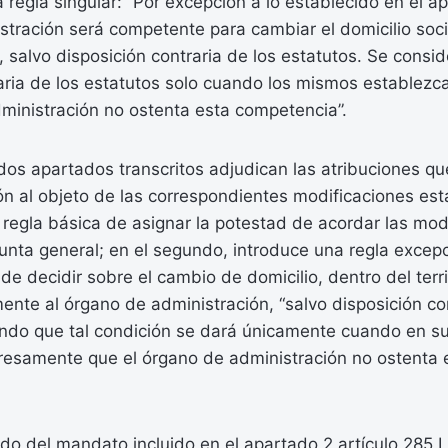
a regla singular: “Por excepción a lo establecido en el a
tración será competente para cambiar el domicilio soci
al, salvo disposición contraria de los estatutos. Se consi
raria de los estatutos solo cuando los mismos establez
ministración no ostenta esta competencia”.
s dos apartados transcritos adjudican las atribuciones q
n al objeto de las correspondientes modificaciones esta
a regla básica de asignar la potestad de acordar las mod
 junta general; en el segundo, introduce una regla excep
 de decidir sobre el cambio de domicilio, dentro del terri
nte al órgano de administración, “salvo disposición con
ando que tal condición se dará únicamente cuando en su
resamente que el órgano de administración no ostenta 
do del mandato incluido en el apartado 2 artículo 285 