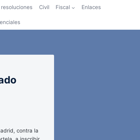
resoluciones
Civil
Fiscal
Enlaces
enciales
tado
adrid, contra la
tela, a inscribir