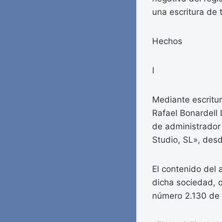
una escritura de 
Hechos
I
Mediante escritur
Rafael Bonardell 
de administrador 
Studio, SL», desd
El contenido del 
dicha sociedad, o
número 2.130 de p