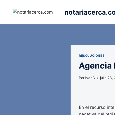
Saltar
al
notariacerca.c
contenido
RESOLUCIONES
Agencia E
Por
IvanC
julio 23,
En el recurso int
negativa del regi