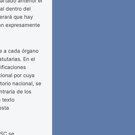
partado anterior el
al dentro del
derará que hay
can expresamente
ue a cada órgano
tutarias. En el
ificaciones
cional por cuya
torio nacional, se
traria de los
 texto
esta
LSC se