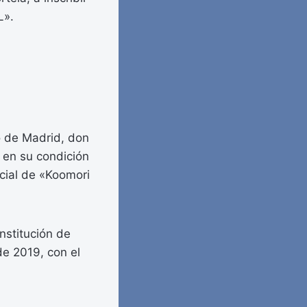
L».
o de Madrid, don
 en su condición
ocial de «Koomori
onstitución de
de 2019, con el