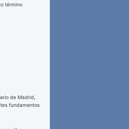
to término
tario de Madrid,
entes fundamentos