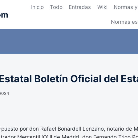
Inicio
Todo
Entradas
Wiki
Normas y 
om
Normas es
statal Boletín Oficial del Es
 2024
erpuesto por don Rafael Bonardell Lenzano, notario de M
strador Mercantil XXIII de Madrid, don Fernando Trigo Por