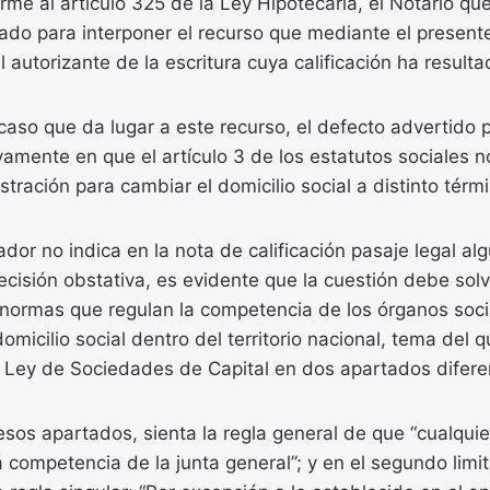
e al artículo 325 de la Ley Hipotecaria, el Notario qu
ado para interponer el recurso que mediante el presente
l autorizante de la escritura cuya calificación ha result
so que da lugar a este recurso, el defecto advertido po
vamente en que el artículo 3 de los estatutos sociales no
tración para cambiar el domicilio social a distinto térm
ador no indica en la nota de calificación pasaje legal a
cisión obstativa, es evidente que la cuestión debe sol
 normas que regulan la competencia de los órganos soci
omicilio social dentro del territorio nacional, tema del 
a Ley de Sociedades de Capital en dos apartados difere
esos apartados, sienta la regla general de que “cualqui
á competencia de la junta general”; y en el segundo limi