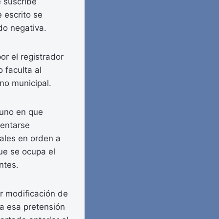
e suscribe
 escrito se
ado negativa.
r el registrador
 faculta al
ino municipal.
lguno en que
ventarse
ales en orden a
que se ocupa el
ntes.
er modificación de
ta esa pretensión