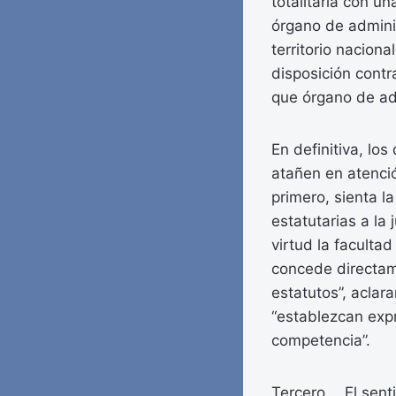
totalitaria con un
órgano de adminis
territorio nacion
disposición cont
que órgano de ad
En definitiva, lo
atañen en atenció
primero, sienta l
estatutarias a la
virtud la facultad
concede directame
estatutos”, aclar
“establezcan exp
competencia”.
Tercero. El senti