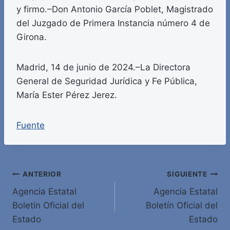
y firmo.–Don Antonio García Poblet, Magistrado
del Juzgado de Primera Instancia número 4 de
Girona.
Madrid, 14 de junio de 2024.–La Directora
General de Seguridad Jurídica y Fe Pública,
María Ester Pérez Jerez.
Fuente
Navegación
ANTERIOR
SIGUIENTE
Agencia Estatal
Agencia Estatal
de
Boletín Oficial del
Boletín Oficial del
entradas
Estado
Estado