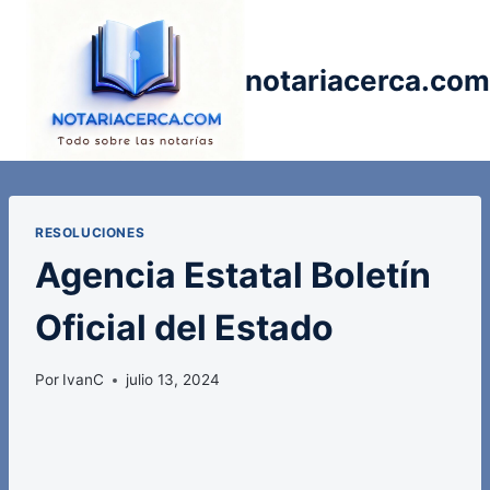
Saltar
al
contenido
notariacerca.com
RESOLUCIONES
Agencia Estatal Boletín
Oficial del Estado
Por
IvanC
julio 13, 2024