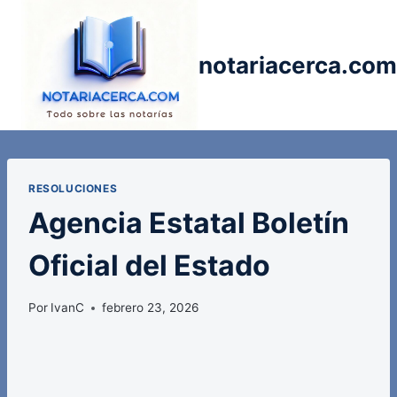
Saltar
al
contenido
notariacerca.com
RESOLUCIONES
Agencia Estatal Boletín
Oficial del Estado
Por
IvanC
febrero 23, 2026