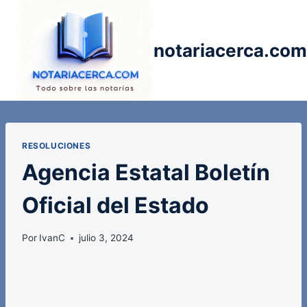
Saltar
al
contenido
notariacerca.com
RESOLUCIONES
Agencia Estatal Boletín
Oficial del Estado
Por
IvanC
julio 3, 2024