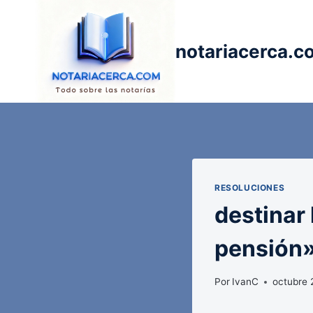
Saltar
al
contenido
notariacerca.c
RESOLUCIONES
destinar
pensión»
Por
IvanC
octubre 