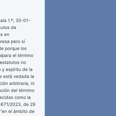
ala 1.ª; 30-01-
tutos de
os en
resa pero sí
te porque los
uipara el término
 estatutos no
y espíritu de la
e está vedada la
ión arbitraria, ni
ación del término
blecidas como la
 1671/2023, de 29
“en el ámbito de