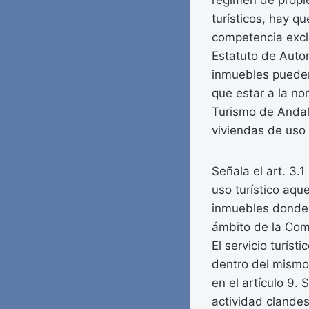
régimen de propie
turísticos, hay q
competencia exclu
Estatuto de Auto
inmuebles pueden 
que estar a la no
Turismo de Andalu
viviendas de uso t
Señala el art. 3.
uso turístico aqu
inmuebles donde s
ámbito de la Com
El servicio turís
dentro del mismo
en el artículo 9.
actividad clandes