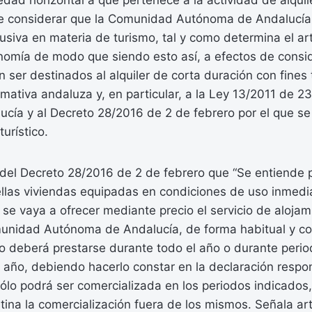
dad horizontal a que pertenece a la actividad de alquil
ue considerar que la Comunidad Autónoma de Andalucía t
siva en materia de turismo, tal y como determina el art
nomía de modo que siendo esto así, a efectos de consi
ser destinados al alquiler de corta duración con fines 
rmativa andaluza y, en particular, a la Ley 13/2011 de 2
cía y al Decreto 28/2016 de 2 de febrero por el que se
urístico.
1 del Decreto 28/2016 de 2 de febrero que “Se entiende 
ellas viviendas equipadas en condiciones de uso inmedi
e vaya a ofrecer mediante precio el servicio de alojam
unidad Autónoma de Andalucía, de forma habitual y con 
tico deberá prestarse durante todo el año o durante peri
 año, debiendo hacerlo constar en la declaración respo
 Sólo podrá ser comercializada en los periodos indicado
tina la comercialización fuera de los mismos. Señala art