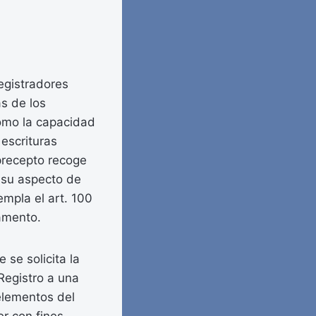
egistradores
as de los
como la capacidad
 escrituras
 precepto recoge
n su aspecto de
empla el art. 100
lamento.
 se solicita la
Registro a una
 elementos del