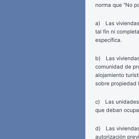
norma que “No pod
a) Las viviendas
tal fin ni comple
específica.
b) Las viviendas 
comunidad de pro
alojamiento turís
sobre propiedad h
c) Las unidades d
que deban ocupar 
d) Las viviendas 
autorización pre