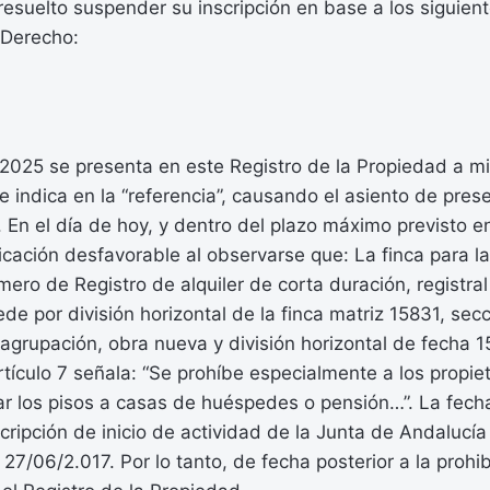
resuelto suspender su inscripción en base a los siguien
Derecho:
2025 se presenta en este Registro de la Propiedad a mi
indica en la “referencia”, causando el asiento de pres
. En el día de hoy, y dentro del plazo máximo previsto en
icación desfavorable al observarse que: La finca para la 
ero de Registro de alquiler de corta duración, registral
ede por división horizontal de la finca matriz 15831, sec
e agrupación, obra nueva y división horizontal de fecha 
artículo 7 señala: “Se prohíbe especialmente a los propie
ar los pisos a casas de huéspedes o pensión…”. La fech
cripción de inicio de actividad de la Junta de Andalucía
7/06/2.017. Por lo tanto, de fecha posterior a la prohi