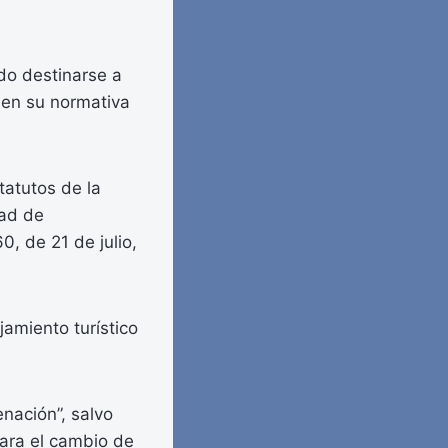
do destinarse a
o en su normativa
tatutos de la
dad de
0, de 21 de julio,
amiento turístico
nación”, salvo
para el cambio de