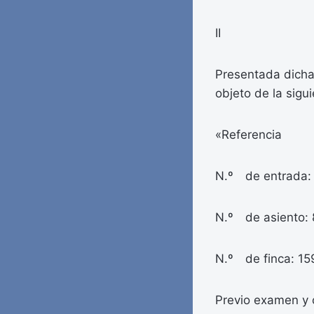
II
Presentada dicha 
objeto de la sigui
«Referencia
N.º de entrada:
N.º de asiento: 
N.º de finca: 15
Previo examen y c