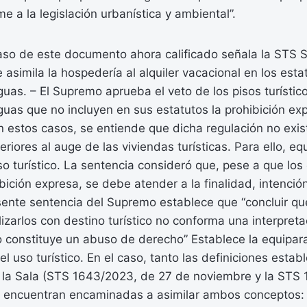
e a la legislación urbanística y ambiental”.
aso de este documento ahora calificado señala la STS S
 asimila la hospedería al alquiler vacacional en los esta
uas. – El Supremo aprueba el veto de los pisos turístic
uas que no incluyen en sus estatutos la prohibición exp
En estos casos, se entiende que dicha regulación no exis
riores al auge de las viviendas turísticas. Para ello, eq
so turístico. La sentencia consideró que, pese a que los
ición expresa, se debe atender a la finalidad, intención 
sente sentencia del Supremo establece que “concluir qu
lizarlos con destino turístico no conforma una interpretac
o constituye un abuso de derecho” Establece la equipar
el uso turístico. En el caso, tanto las definiciones esta
e la Sala (STS 1643/2023, de 27 de noviembre y la STS
 encuentran encaminadas a asimilar ambos conceptos: 