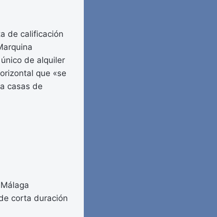
a de calificación
Marquina
único de alquiler
horizontal que «se
 a casas de
e Málaga
 de corta duración