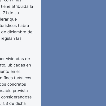
er con fines
iene atribuida la
. 71 de su
derar qué
turísticos habrá
3 de diciembre del
 regulan las
por viviendas de
ato, ubicadas en
iento en el
fines turísticos.
odos concretos
nsable prevista
s, considerándose
. 1.3 de dicha