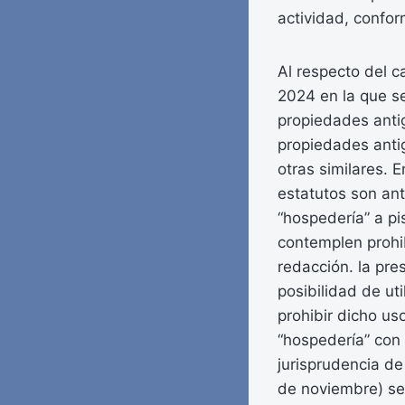
actividad, conform
Al respecto del c
2024 en la que se
propiedades antig
propiedades antig
otras similares. 
estatutos son ante
“hospedería” a pi
contemplen prohib
redacción. la pre
posibilidad de uti
prohibir dicho us
“hospedería” con 
jurisprudencia d
de noviembre) se