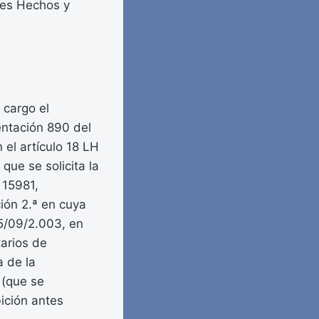
tes Hechos y
 cargo el
entación 890 del
 el artículo 18 LH
que se solicita la
 15981,
ción 2.ª en cuya
15/09/2.003, en
tarios de
a de la
 (que se
bición antes