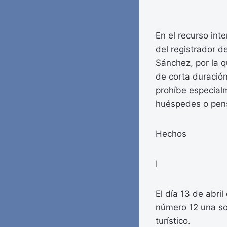
En el recurso inte
del registrador 
Sánchez, por la q
de corta duración
prohíbe especialm
huéspedes o pen
Hechos
I
El día 13 de abri
número 12 una sol
turístico.