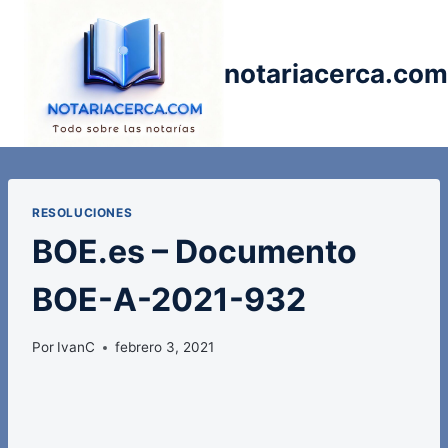
Saltar
al
contenido
notariacerca.com
RESOLUCIONES
BOE.es – Documento
BOE-A-2021-932
Por
IvanC
febrero 3, 2021