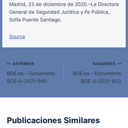
Madrid, 23 de diciembre de 2020.–La Directora
General de Seguridad Jurídica y Fe Pública,
Sofía Puente Santiago.
Source
Navegación
ANTERIOR
SIGUIENTE
BOE.es – Documento
BOE.es – Documento
de
BOE-A-2021-940
BOE-A-2021-933
entradas
Publicaciones Similares