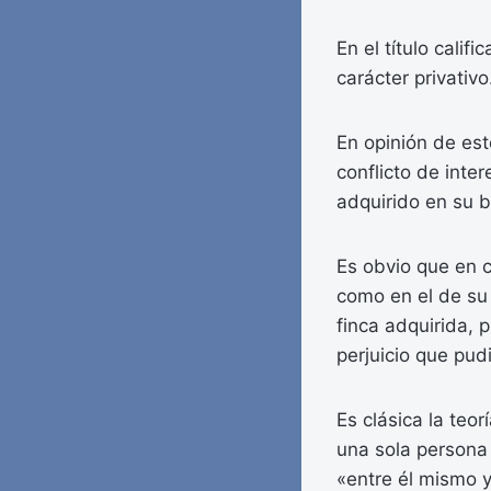
En el título calif
carácter privativ
En opinión de es
conflicto de inter
adquirido en su b
Es obvio que en 
como en el de su 
finca adquirida, 
perjuicio que pud
Es clásica la teo
una sola persona 
«entre él mismo 