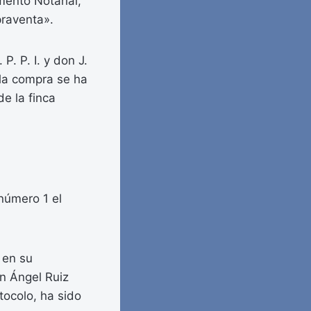
mento Notarial,
praventa».
P. P. I. y don J.
 la compra se ha
de la finca
 número 1 el
 en su
on Ángel Ruiz
tocolo, ha sido