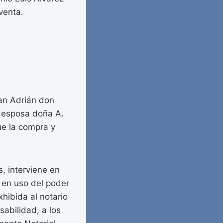
venta.
San Adrián don
u esposa doña A.
ue la compra y
, interviene en
 en uso del poder
hibida al notario
sabilidad, a los