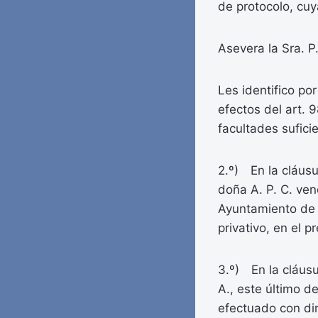
de protocolo, cuy
Asevera la Sra. P
Les identifico po
efectos del art. 
facultades sufici
2.º) En la cláusu
doña A. P. C. ven
Ayuntamiento de C
privativo, en el p
3.º) En la cláusul
A., este último 
efectuado con dine