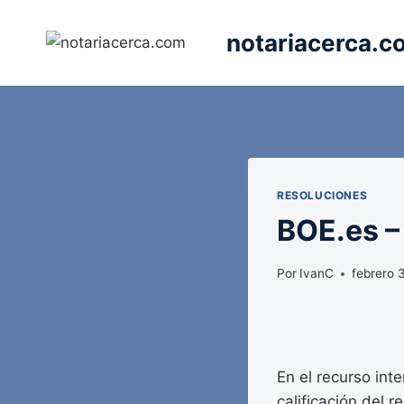
Saltar
al
notariacerca.c
contenido
RESOLUCIONES
BOE.es 
Por
IvanC
febrero 
En el recurso int
calificación del 