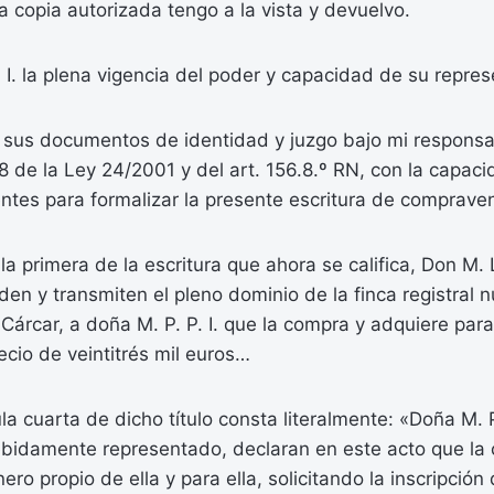
a copia autorizada tengo a la vista y devuelvo.
. I. la plena vigencia del poder y capacidad de su repre
r sus documentos de identidad y juzgo bajo mi responsab
98 de la Ley 24/2001 y del art. 156.8.º RN, con la capac
entes para formalizar la presente escritura de comprave
la primera de la escritura que ahora se califica, Don M. 
den y transmiten el pleno dominio de la finca registral 
árcar, a doña M. P. P. I. que la compra y adquiere para 
recio de veintitrés mil euros…
a cuarta de dicho título consta literalmente: «Doña M. P.
debidamente representado, declaran en este acto que la
ro propio de ella y para ella, solicitando la inscripción 