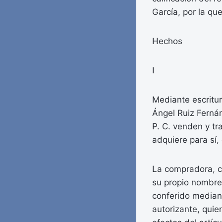
García, por la qu
Hechos
I
Mediante escritu
Ángel Ruiz Ferná
P. C. venden y tr
adquiere para sí, 
La compradora, c
su propio nombre
conferido mediant
autorizante, quie