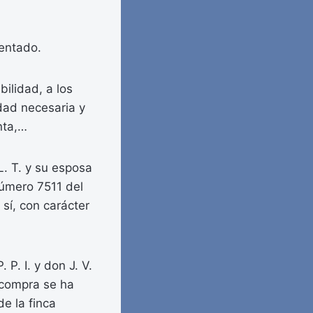
sentado.
ilidad, a los
idad necesaria y
nta,…
L. T. y su esposa
número 7511 del
sí, con carácter
 P. I. y don J. V.
 compra se ha
de la finca