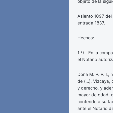
objeto de la sigui
Asiento 1097 del
entrada 1837.
Hechos:
1.º) En la compar
el Notario autori
Doña M. P. P. I.,
de (…), Vizcaya, 
y derecho, y adem
mayor de edad, d
conferido a su fa
ante el Notario 