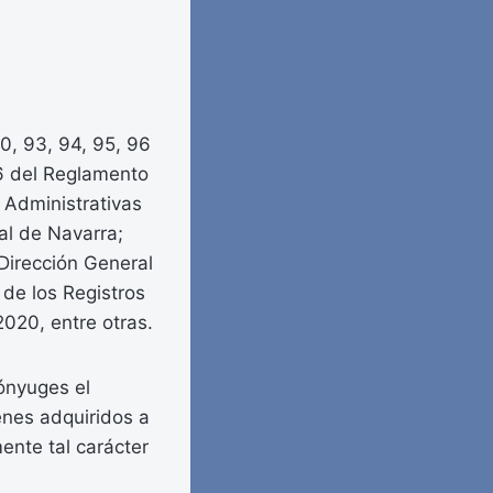
90, 93, 94, 95, 96
66 del Reglamento
 Administrativas
al de Navarra;
Dirección General
de los Registros
2020, entre otras.
cónyuges el
enes adquiridos a
ente tal carácter