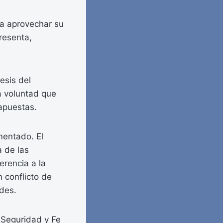
ía aprovechar su
resenta,
esis del
a voluntad que
apuestas.
mentado. El
a de las
erencia a la
n conflicto de
ades.
e Seguridad y Fe