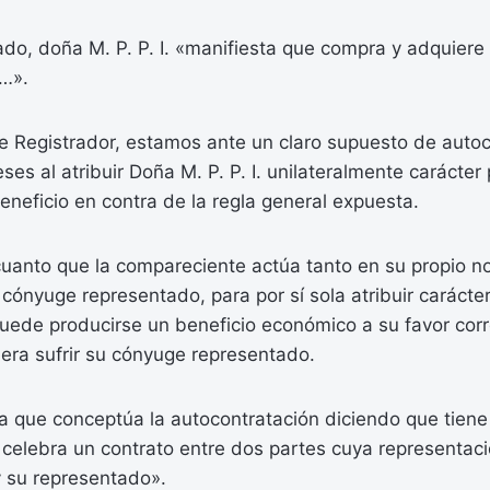
icado, doña M. P. P. I. «manifiesta que compra y adquiere 
o…».
te Registrador, estamos ante un claro supuesto de auto
eses al atribuir Doña M. P. P. I. unilateralmente carácter 
eneficio en contra de la regla general expuesta.
cuanto que la compareciente actúa tanto en su propio 
cónyuge representado, para por sí sola atribuir carácter 
puede producirse un beneficio económico a su favor corr
iera sufrir su cónyuge representado.
ría que conceptúa la autocontratación diciendo que tien
celebra un contrato entre dos partes cuya representaci
y su representado».