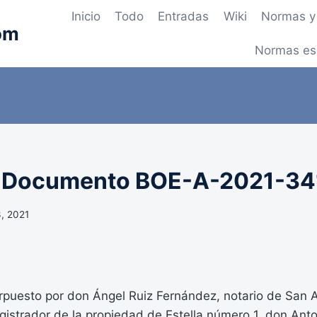
Inicio
Todo
Entradas
Wiki
Normas y 
om
Normas es
– Documento BOE-A-2021-34
3, 2021
erpuesto por don Ángel Ruiz Fernández, notario de San A
registrador de la propiedad de Estella número 1, don Ant