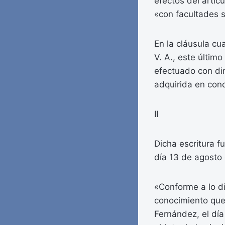
efectos del artíc
«con facultades s
En la cláusula cua
V. A., este últi
efectuado con dine
adquirida en conc
II
Dicha escritura f
día 13 de agosto 
«Conforme a lo di
conocimiento que 
Fernández, el día