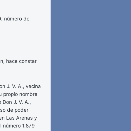
0, número de
ón, hace constar
n J. V. A., vecina
 su propio nombre
Don J. V. A.,
uso de poder
 en Las Arenas y
l número 1.879