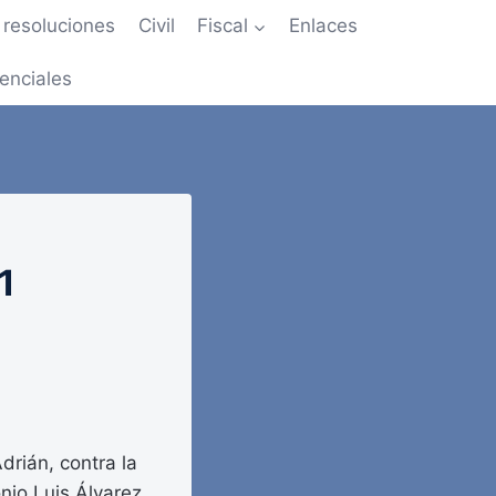
resoluciones
Civil
Fiscal
Enlaces
enciales
1
drián, contra la
onio Luis Álvarez