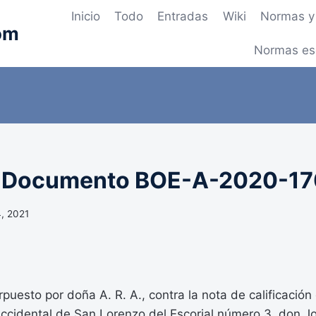
Inicio
Todo
Entradas
Wiki
Normas y 
om
Normas es
– Documento BOE-A-2020-1
4, 2021
rpuesto por doña A. R. A., contra la nota de calificación
accidental de San Lorenzo del Escorial número 3, don J