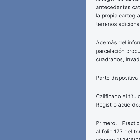
antecedentes cata
la propia cartogr
terrenos adiciona
Además del inform
parcelación propu
cuadrados, invade
Parte dispositiva
Calificado el tít
Registro acuerdo
Primero. Practica
al folio 177 del 