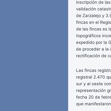
inscripción de la
validación catast
de Zarzalejo y 3.
fincas en el Regis
de las fincas es 
topográficos inc
expedido por la G
de proceder a la i
rectificación de c
Las fincas regist
registral 2.470 q
sur y al oeste co
representación gr
fecha 20 de febre
que manifestaron 