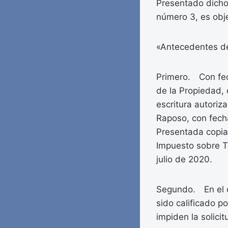
Presentado dicho
número 3, es obje
«Antecedentes d
Primero. Con fec
de la Propiedad, 
escritura autoriz
Raposo, con fech
Presentada copia
Impuesto sobre T
julio de 2020.
Segundo. En el dí
sido calificado p
impiden la solicit