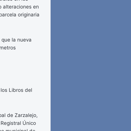
o alteraciones en
parcela originaria
a que la nueva
 metros
los Libros del
pal de Zarzalejo,
 Registral Único