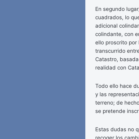
En segundo lugar
cuadrados, lo que
adicional colindan
colindante, con e
ello proscrito por
transcurrido entr
Catastro, basada 
realidad con Cata
Todo ello hace dud
y las representac
terreno; de hecho
se pretende inscri
Estas dudas no qu
recoger los cambi