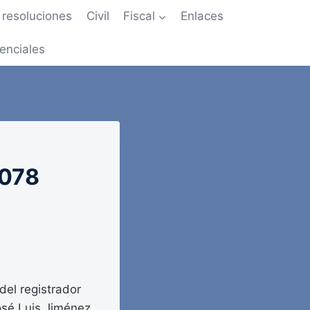
resoluciones
Civil
Fiscal
Enlaces
enciales
7078
 del registrador
osé Luis Jiménez