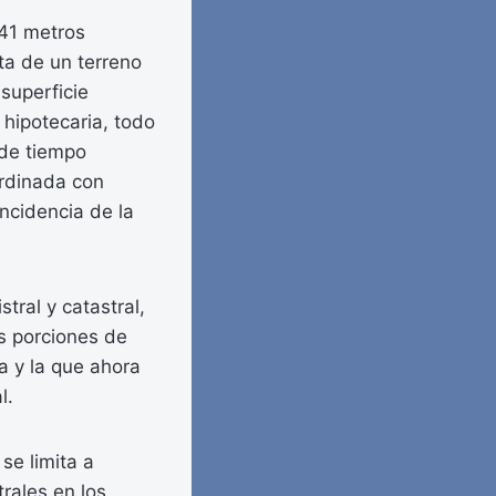
941 metros
ta de un terreno
 superficie
hipotecaria, todo
o de tiempo
ordinada con
incidencia de la
tral y catastral,
as porciones de
a y la que ahora
l.
se limita a
rales en los