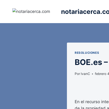
Saltar
al
notariacerca.c
contenido
RESOLUCIONES
BOE.es 
Por
IvanC
febrero 
En el recurso inte
de la propiedad 