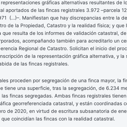
s representaciones gráficas alternativas resultantes de 
ral aportados de las fincas registrales 3.972 –parcela 12
971 (…)–. Manifiestan que hay discrepancias entre la de
tro de la Propiedad, Catastro y la realidad física; y que l
la que resulta de los informes de validación catastral, d
orporados, acompañando también para acreditarlo un cer
erencia Regional de Catastro. Solicitan el inicio del proc
nscripción de la representación gráfica alternativa, y la
abida de las fincas registrales.
rales proceden por segregación de una finca mayor, la fi
ue tiene una superficie, tras la segregación, de 6.234 me
n las fincas segregadas. Ambas fincas registrales tienen 
áfica georreferenciada catastral, y están coordinadas c
ro de 2020, en virtud de escritura subsanatoria de ene
que coincidían las fincas con la realidad catastral.