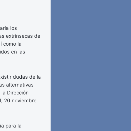
aria los
mas extrínsecas de
sí como la
idos en las
xistir dudas de la
as alternativas
 la Dirección
il, 20 noviembre
ia para la