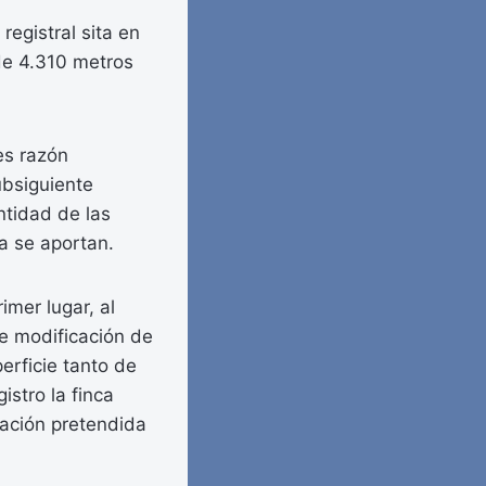
registral sita en
 de 4.310 metros
es razón
ubsiguiente
ntidad de las
ra se aportan.
imer lugar, al
e modificación de
erficie tanto de
istro la finca
cación pretendida