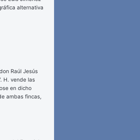
ráfica alternativa
 don Raúl Jesús
. H. vende las
dose en dicho
l de ambas fincas,