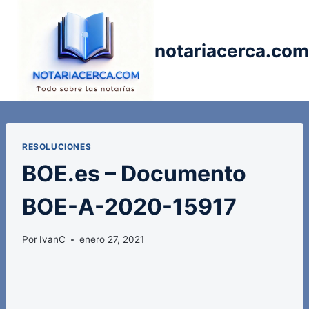
Saltar
al
contenido
notariacerca.com
RESOLUCIONES
BOE.es – Documento
BOE-A-2020-15917
Por
IvanC
enero 27, 2021