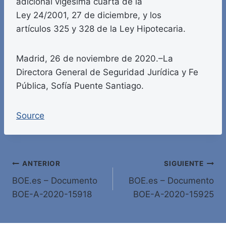
adicional vigésima cuarta de la
Ley 24/2001, 27 de diciembre, y los
artículos 325 y 328 de la Ley Hipotecaria.
Madrid, 26 de noviembre de 2020.–La
Directora General de Seguridad Jurídica y Fe
Pública, Sofía Puente Santiago.
Source
Navegación
ANTERIOR
SIGUIENTE
BOE.es – Documento
BOE.es – Documento
de
BOE-A-2020-15918
BOE-A-2020-15925
entradas