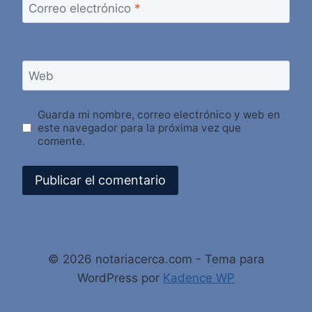
Correo electrónico
*
Web
Guarda mi nombre, correo electrónico y web en
este navegador para la próxima vez que
comente.
Alternative:
© 2026 notariacerca.com - Tema para
WordPress por
Kadence WP