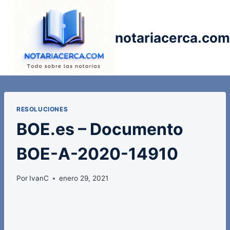
Saltar
al
contenido
notariacerca.com
RESOLUCIONES
BOE.es – Documento
BOE-A-2020-14910
Por
IvanC
enero 29, 2021