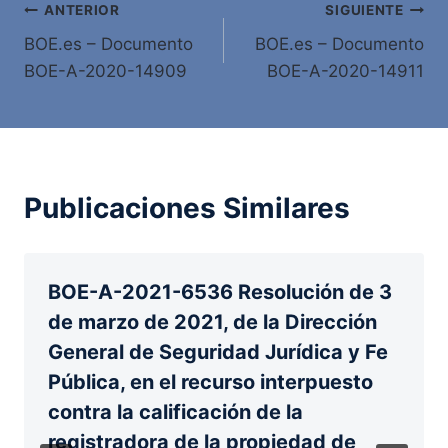
Navegación
ANTERIOR
SIGUIENTE
BOE.es – Documento
BOE.es – Documento
de
BOE-A-2020-14909
BOE-A-2020-14911
entradas
Publicaciones Similares
BOE-A-2021-6536 Resolución de 3
de marzo de 2021, de la Dirección
General de Seguridad Jurídica y Fe
Pública, en el recurso interpuesto
contra la calificación de la
registradora de la propiedad de