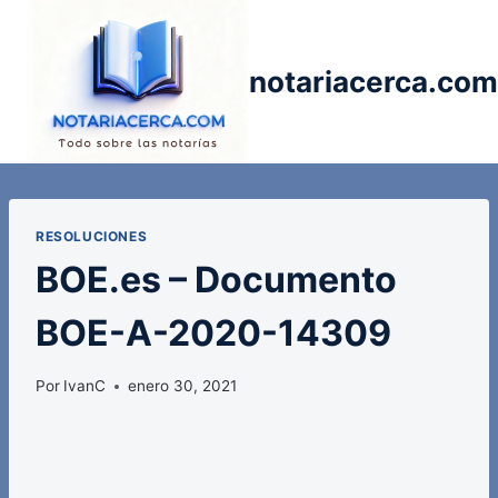
Saltar
al
contenido
notariacerca.com
RESOLUCIONES
BOE.es – Documento
BOE-A-2020-14309
Por
IvanC
enero 30, 2021