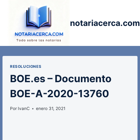
Saltar
al
contenido
notariacerca.com
RESOLUCIONES
BOE.es – Documento
BOE-A-2020-13760
Por
IvanC
enero 31, 2021