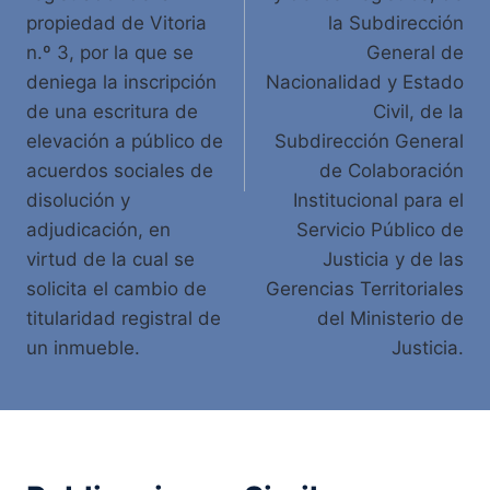
propiedad de Vitoria
la Subdirección
n.º 3, por la que se
General de
deniega la inscripción
Nacionalidad y Estado
de una escritura de
Civil, de la
elevación a público de
Subdirección General
acuerdos sociales de
de Colaboración
disolución y
Institucional para el
adjudicación, en
Servicio Público de
virtud de la cual se
Justicia y de las
solicita el cambio de
Gerencias Territoriales
titularidad registral de
del Ministerio de
un inmueble.
Justicia.