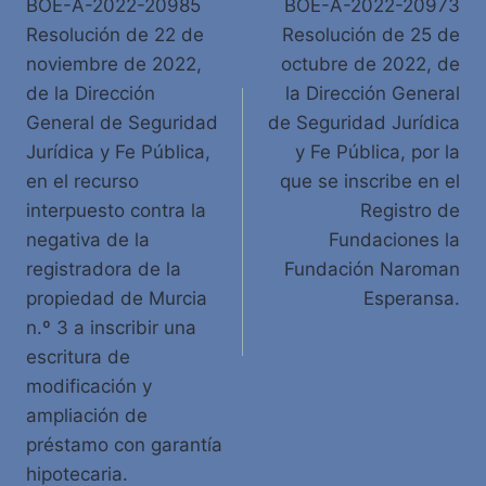
BOE-A-2022-20985
BOE-A-2022-20973
de
Resolución de 22 de
Resolución de 25 de
entradas
noviembre de 2022,
octubre de 2022, de
de la Dirección
la Dirección General
General de Seguridad
de Seguridad Jurídica
Jurídica y Fe Pública,
y Fe Pública, por la
en el recurso
que se inscribe en el
interpuesto contra la
Registro de
negativa de la
Fundaciones la
registradora de la
Fundación Naroman
propiedad de Murcia
Esperansa.
n.º 3 a inscribir una
escritura de
modificación y
ampliación de
préstamo con garantía
hipotecaria.