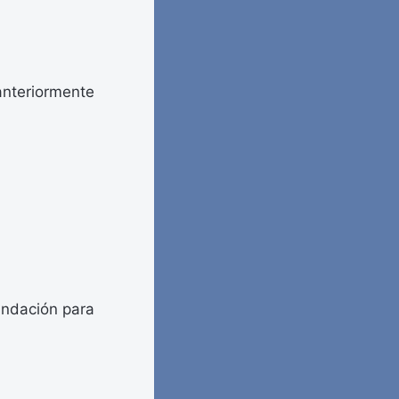
anteriormente
undación para