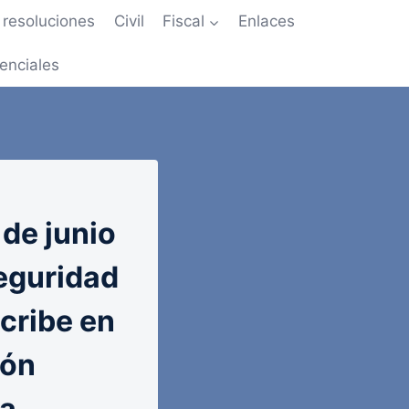
resoluciones
Civil
Fiscal
Enlaces
enciales
de junio
Seguridad
scribe en
ión
ca