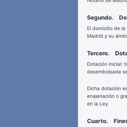
Notario de Madri
Segundo. Domi
El domicilio de l
Madrid y su ámbit
Tercero. Dota
Dotación inicial:
desembolsada segú
Dicha dotación es
enajenación o gra
en la Ley.
Cuarto. Fines