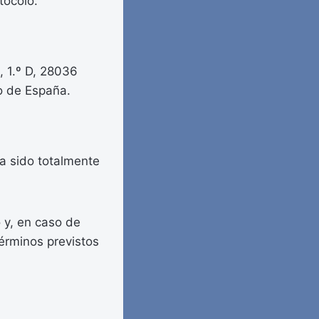
tocolo.
, 1.º D, 28036
no de España.
ha sido totalmente
o y, en caso de
érminos previstos