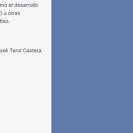
omo el desarrollo
) u otras
ico.
osé Terol Castera