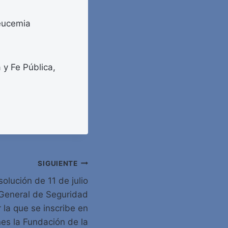
Leucemia
 y Fe Pública,
SIGUIENTE
lución de 11 de julio
 General de Seguridad
r la que se inscribe en
nes la Fundación de la