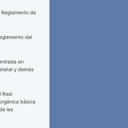
l Reglamento de
Reglamento del
entrada en
statal y demás
l Real
 orgánica básica
de las