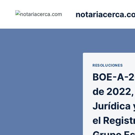
Saltar
al
notariacerca.c
contenido
RESOLUCIONES
BOE-A-20
de 2022,
Jurídica 
el Regis
Grupo Es