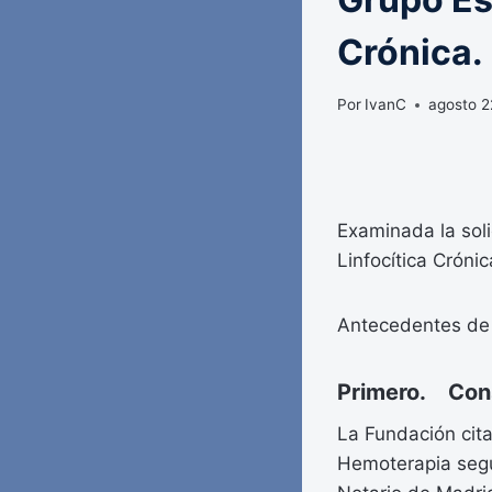
Crónica.
Por
IvanC
agosto 2
Examinada la sol
Linfocítica Crónic
Antecedentes de
Primero. Cons
La Fundación cit
Hemoterapia según