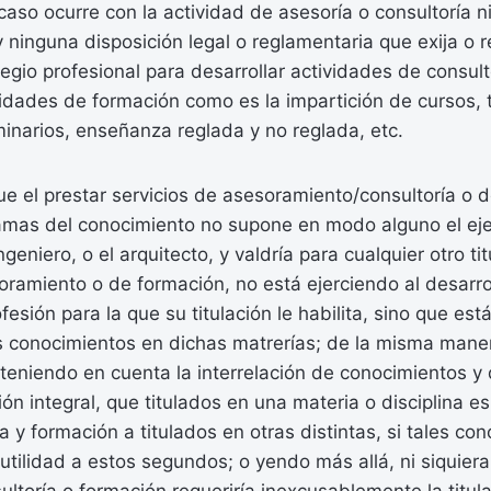
caso ocurre con la actividad de asesoría o consultoría n
 ninguna disposición legal o reglamentaria que exija o r
legio profesional para desarrollar actividades de consult
vidades de formación como es la impartición de cursos, t
inarios, enseñanza reglada y no reglada, etc.
ue el prestar servicios de asesoramiento/consultoría o 
amas del conocimiento no supone en modo alguno el ejer
ingeniero, o el arquitecto, y valdría para cualquier otro t
oramiento o de formación, no está ejerciendo al desarro
ofesión para la que su titulación le habilita, sino que e
s conocimientos en dichas matrerías; de la misma maner
 teniendo en cuenta la interrelación de conocimientos y 
ón integral, que titulados en una materia o disciplina e
a y formación a titulados en otras distintas, si tales co
utilidad a estos segundos; o yendo más allá, ni siquiera