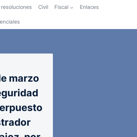
resoluciones
Civil
Fiscal
Enlaces
enciales
de marzo
eguridad
nterpuesto
strador
ajoz, por