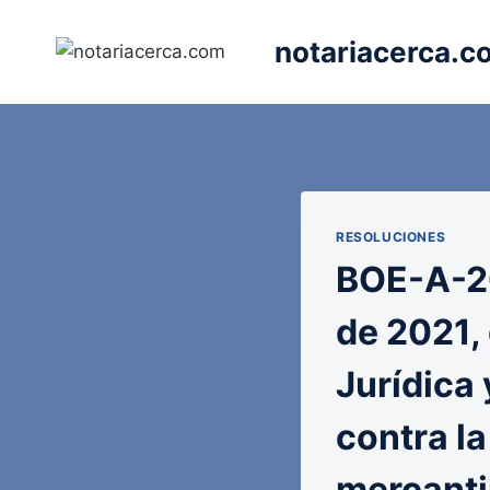
Saltar
al
notariacerca.c
contenido
RESOLUCIONES
BOE-A-20
de 2021,
Jurídica 
contra la
mercanti