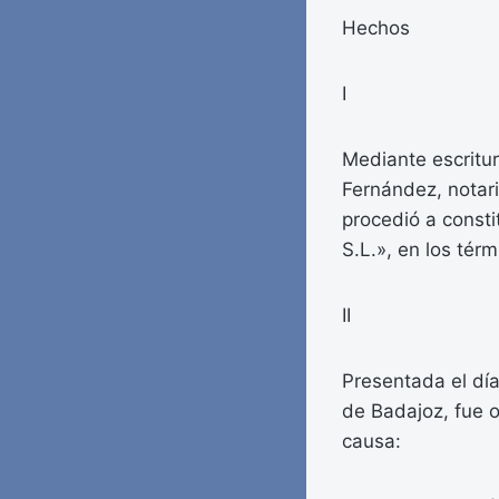
Hechos
I
Mediante escritu
Fernández, notar
procedió a const
S.L.», en los tér
II
Presentada el día
de Badajoz, fue o
causa: