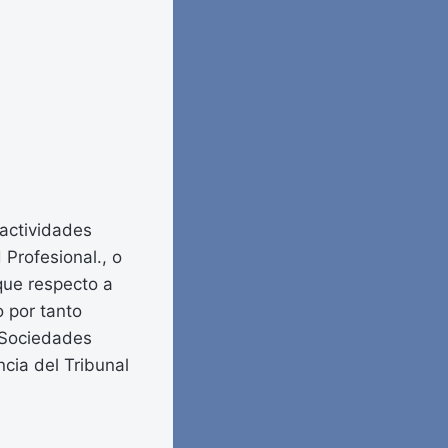
 actividades
Profesional., o
que respecto a
o por tanto
 Sociedades
cia del Tribunal