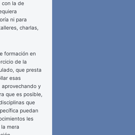
i con la de
equiera
oría ni para
alleres, charlas,
de formación en
cicio de la
itulado, que presta
llar esas
stá aprovechando y
a que es posible,
disciplinas que
specífica puedan
nocimientos les
 la mera