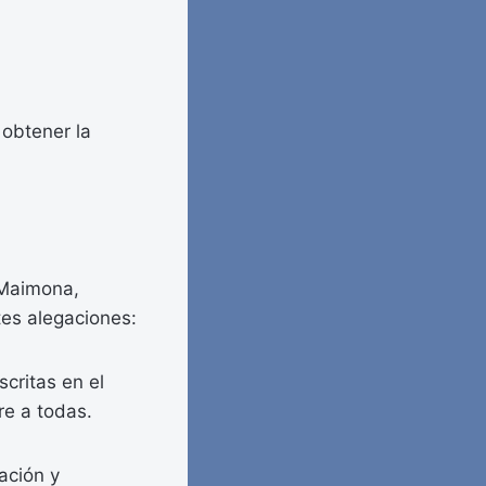
 obtener la
 Maimona,
tes alegaciones:
scritas en el
re a todas.
ación y