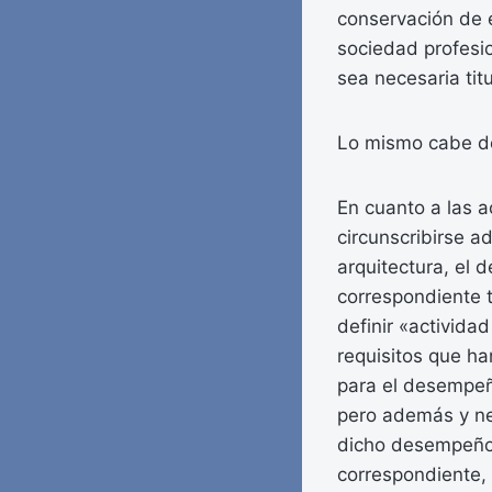
conservación de 
sociedad profesi
sea necesaria titu
Lo mismo cabe dec
En cuanto a las a
circunscribirse a
arquitectura, el 
correspondiente t
definir «activida
requisitos que h
para el desempeño 
pero además y ne
dicho desempeño s
correspondiente, 