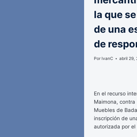
la que se
de una e
de respo
Por
IvanC
abril 29,
En el recurso int
Maimona, contra l
Muebles de Badajo
inscripción de un
autorizada por el