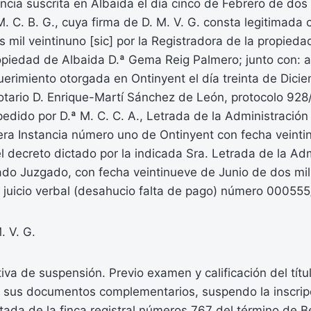
cia suscrita en Albaida el día cinco de Febrero de dos 
 M. C. B. G., cuya firma de D. M. V. G. consta legitimada
 mil veintinuno [sic] por la Registradora de la propiedad 
ropiedad de Albaida D.ª Gema Reig Palmero; junto con: 
querimiento otorgada en Ontinyent el día treinta de Dici
otario D. Enrique-Martí Sánchez de León, protocolo 928
ido por D.ª M. C. C. A., Letrada de la Administración 
ra Instancia número uno de Ontinyent con fecha veinti
el decreto dictado por la indicada Sra. Letrada de la Ad
cado Juzgado, con fecha veintinueve de Junio de dos mil
 juicio verbal (desahucio falta de pago) número 00055
. V. G.
tiva de suspensión. Previo examen y calificación del tít
n sus documentos complementarios, suspendo la inscrip
itada de la finca registral números 767 del término de 