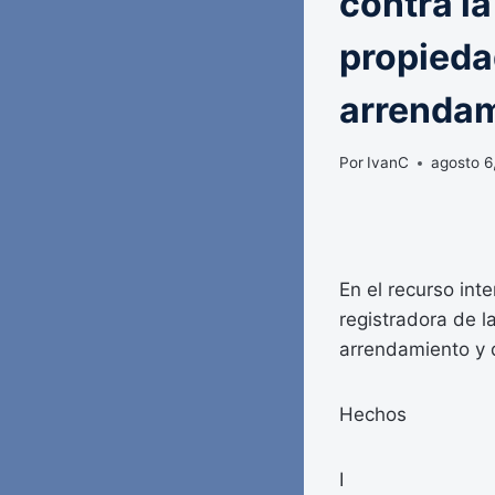
contra la
propieda
arrendam
Por
IvanC
agosto 6
En el recurso int
registradora de 
arrendamiento y d
Hechos
I