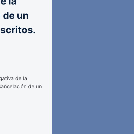
e la
n de un
scritos.
gativa de la
cancelación de un