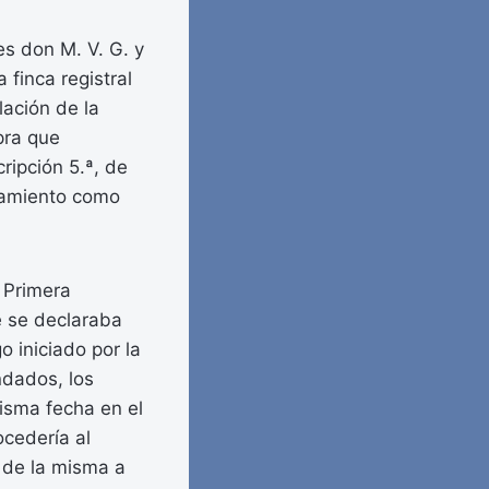
es don M. V. G. y
 finca registral
lación de la
pra que
ripción 5.ª, de
ndamiento como
 Primera
e se declaraba
o iniciado por la
ndados, los
isma fecha en el
ocedería al
 de la misma a