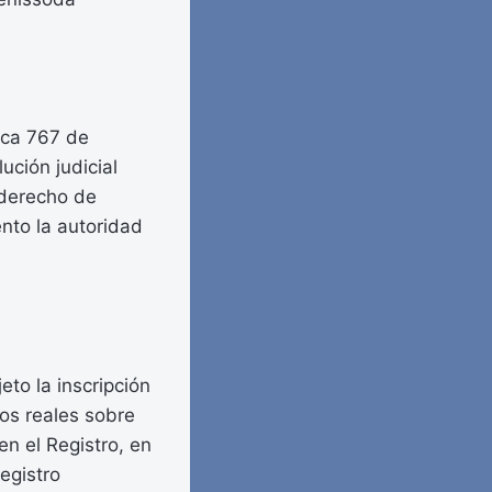
nca 767 de
ución judicial
l derecho de
nto la autoridad
eto la inscripción
hos reales sobre
n el Registro, en
Registro