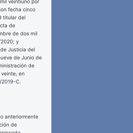
mil veintiuno por
 con fecha cinco
titular del
acta de
embre de dos mil
/2020; y
de Justicia del
nueve de Junio de
ministración de
 veinte, en
5/2019-C.
ulo anteriormente
ción de
Benissoda