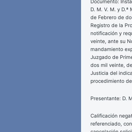
Documento: Instan
D. M. V. M. y D.ª
de Febrero de dos
Registro de la P
notificación y re
veinte, ante su N
mandamiento exped
Juzgado de Prime
dos mil veinte, d
Justicia del indi
procedimiento de
Presentante: D. M
Calificación nega
referenciado, co
cancelación solic