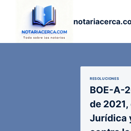
Saltar
al
contenido
notariacerca.c
RESOLUCIONES
BOE-A-20
de 2021,
Jurídica 