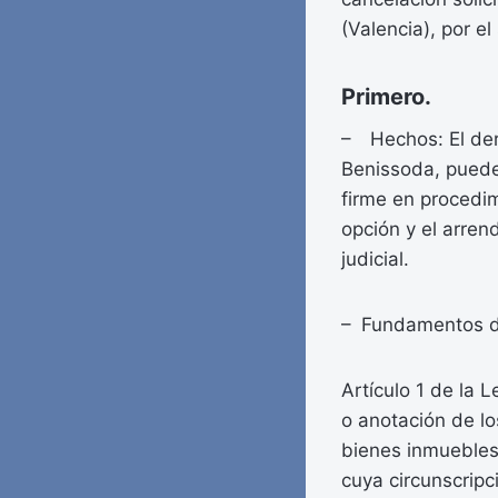
(Valencia), por el
Primero.
– Hechos: El der
Benissoda, puede 
firme en procedimi
opción y el arre
judicial.
– Fundamentos d
Artículo 1 de la L
o anotación de lo
bienes inmuebles.
cuya circunscripc