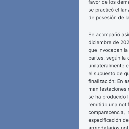
favor de los dema
se practicó el la
de posesión de l
Se acompañó asim
diciembre de 202
que invocaban la 
partes, según la
unilateralmente e
el supuesto de qu
finalización: En 
manifestaciones 
se ha producido l
remitido una notif
comparecencia, in
especificación de
arrendatarios not