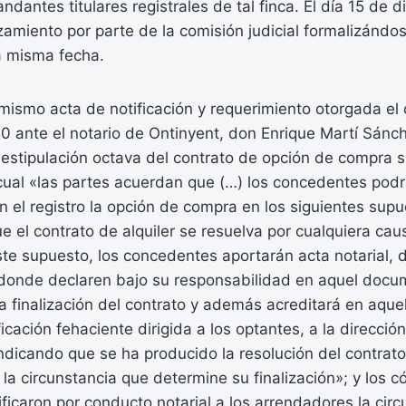
ndantes titulares registrales de tal finca. El día 15 de
nzamiento por parte de la comisión judicial formalizánd
a misma fecha.
ismo acta de notificación y requerimiento otorgada el 
0 ante el notario de Ontinyent, don Enrique Martí Sánch
estipulación octava del contrato de opción de compra su
 cual «las partes acuerdan que (…) los concedentes pod
n el registro la opción de compra en los siguientes supu
e el contrato de alquiler se resuelva por cualquiera cau
este supuesto, los concedentes aportarán acta notarial, 
donde declaren bajo su responsabilidad en aquel docu
a finalización del contrato y además acreditará en aque
icación fehaciente dirigida a los optantes, a la dirección
dicando que se ha producido la resolución del contrato 
 la circunstancia que determine su finalización»; y los 
ificaron por conducto notarial a los arrendadores la cir