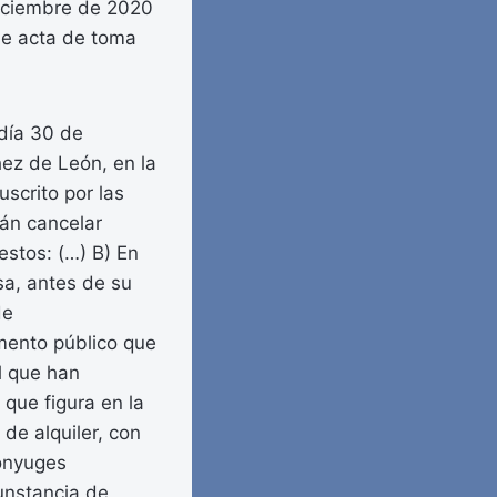
 diciembre de 2020
ose acta de toma
día 30 de
ez de León, en la
scrito por las
rán cancelar
estos: (…) B) En
sa, antes de su
de
mento público que
l que han
 que figura en la
de alquiler, con
cónyuges
cunstancia de