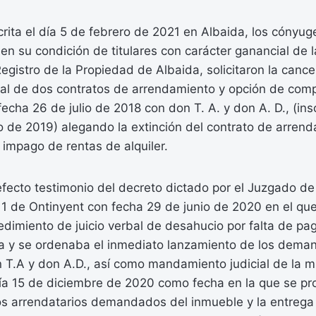
crita el día 5 de febrero de 2021 en Albaida, los cónyug
en su condición de titulares con carácter ganancial de la
gistro de la Propiedad de Albaida, solicitaron la cance
tral de dos contratos de arrendamiento y opción de com
fecha 26 de julio de 2018 con don T. A. y don A. D., (insc
o de 2019) alegando la extinción del contrato de arre
impago de rentas de alquiler.
fecto testimonio del decreto dictado por el Juzgado de
 1 de Ontinyent con fecha 29 de junio de 2020 en el qu
cedimiento de juicio verbal de desahucio por falta de pag
a y se ordenaba el inmediato lanzamiento de los dema
 T.A y don A.D., así como mandamiento judicial de la m
día 15 de diciembre de 2020 como fecha en la que se pr
os arrendatarios demandados del inmueble y la entrega