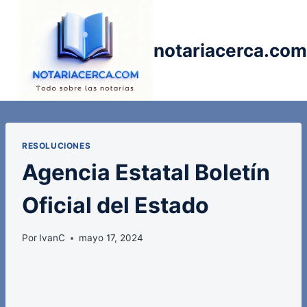
Saltar
al
contenido
notariacerca.com
RESOLUCIONES
Agencia Estatal Boletín
Oficial del Estado
Por
IvanC
mayo 17, 2024