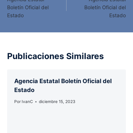
de
Boletín Oficial del
Boletín Oficial del
entradas
Estado
Estado
Publicaciones Similares
Agencia Estatal Boletín Oficial del
Estado
Por
IvanC
diciembre 15, 2023