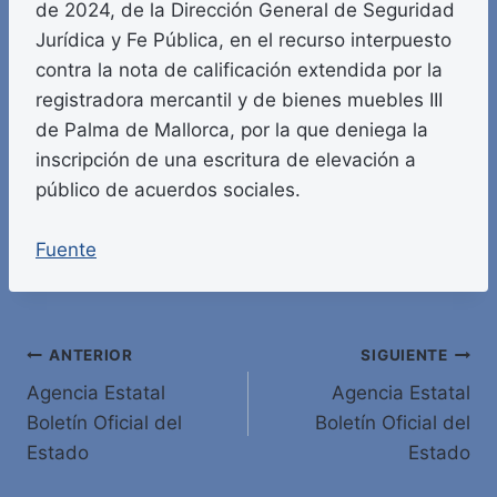
de 2024, de la Dirección General de Seguridad
Jurídica y Fe Pública, en el recurso interpuesto
contra la nota de calificación extendida por la
registradora mercantil y de bienes muebles III
de Palma de Mallorca, por la que deniega la
inscripción de una escritura de elevación a
público de acuerdos sociales.
Fuente
Navegación
ANTERIOR
SIGUIENTE
Agencia Estatal
Agencia Estatal
de
Boletín Oficial del
Boletín Oficial del
entradas
Estado
Estado