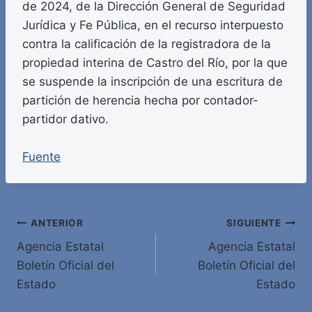
de 2024, de la Dirección General de Seguridad
Jurídica y Fe Pública, en el recurso interpuesto
contra la calificación de la registradora de la
propiedad interina de Castro del Río, por la que
se suspende la inscripción de una escritura de
partición de herencia hecha por contador-
partidor dativo.
Fuente
Navegación
ANTERIOR
SIGUIENTE
Agencia Estatal
Agencia Estatal
de
Boletín Oficial del
Boletín Oficial del
entradas
Estado
Estado