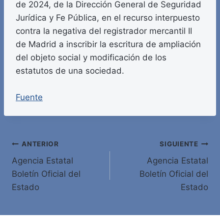
de 2024, de la Dirección General de Seguridad
Jurídica y Fe Pública, en el recurso interpuesto
contra la negativa del registrador mercantil II
de Madrid a inscribir la escritura de ampliación
del objeto social y modificación de los
estatutos de una sociedad.
Fuente
Navegación
ANTERIOR
SIGUIENTE
Agencia Estatal
Agencia Estatal
de
Boletín Oficial del
Boletín Oficial del
entradas
Estado
Estado