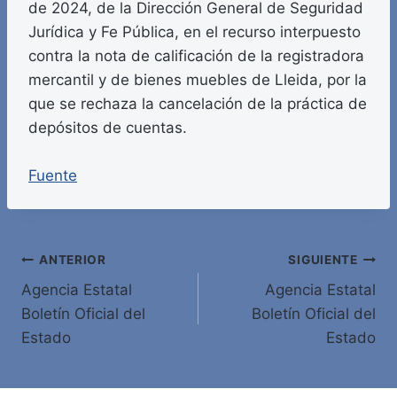
de 2024, de la Dirección General de Seguridad
Jurídica y Fe Pública, en el recurso interpuesto
contra la nota de calificación de la registradora
mercantil y de bienes muebles de Lleida, por la
que se rechaza la cancelación de la práctica de
depósitos de cuentas.
Fuente
Navegación
ANTERIOR
SIGUIENTE
Agencia Estatal
Agencia Estatal
de
Boletín Oficial del
Boletín Oficial del
entradas
Estado
Estado