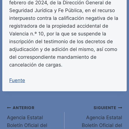
febrero de 2024, de la Dirección General de
Seguridad Jurídica y Fe Pública, en el recurso
interpuesto contra la calificación negativa de la
registradora de la propiedad accidental de
Valencia n.º 10, por la que se suspende la
inscripción del testimonio de los decretos de
adjudicación y de adición del mismo, así como
del correspondiente mandamiento de
cancelación de cargas.
Fuente
Navegación
ANTERIOR
SIGUIENTE
Agencia Estatal
Agencia Estatal
de
Boletín Oficial del
Boletín Oficial del