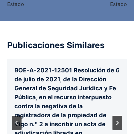
entradas
Estado
Estado
Publicaciones Similares
BOE-A-2021-12501 Resolución de 6
de julio de 2021, de la Dirección
General de Seguridad Jurídica y Fe
Pública, en el recurso interpuesto
contra la negativa de la
registradora de la propiedad de
Vigo n.º 2 a inscribir un acta de
adjudicación librada en