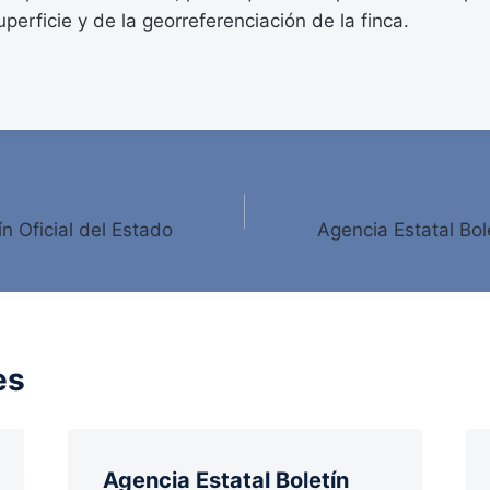
uperficie y de la georreferenciación de la finca.
ín Oficial del Estado
Agencia Estatal Bole
es
Agencia Estatal Boletín