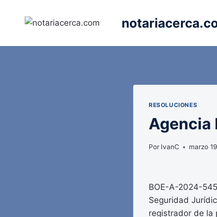
Saltar
al
notariacerca.c
contenido
RESOLUCIONES
Agencia E
Por
IvanC
marzo 19
BOE-A-2024-5458 
Seguridad Jurídic
registrador de la