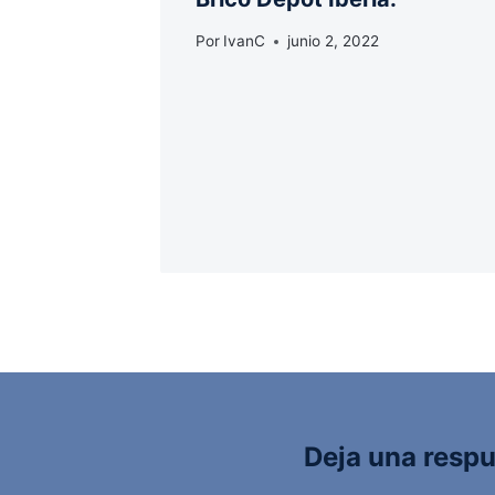
Por
IvanC
junio 2, 2022
Deja una resp