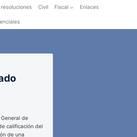
resoluciones
Civil
Fiscal
Enlaces
enciales
tado
 General de
e calificación del
ión de una