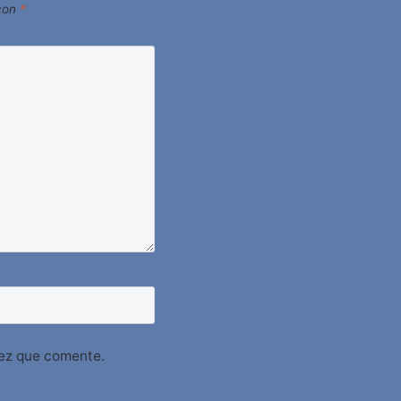
 con
*
vez que comente.