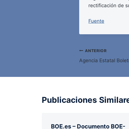
rectificación de s
Fuente
Navegación
ANTERIOR
Agencia Estatal Bolet
de
entradas
Publicaciones Similar
BOE.es – Documento BOE-