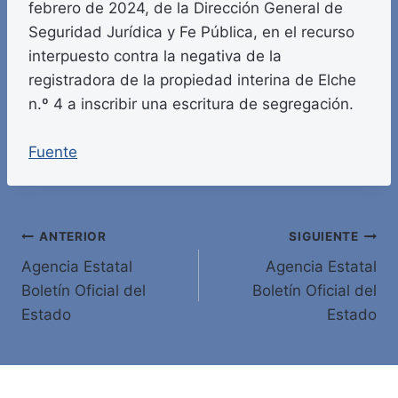
febrero de 2024, de la Dirección General de
Seguridad Jurídica y Fe Pública, en el recurso
interpuesto contra la negativa de la
registradora de la propiedad interina de Elche
n.º 4 a inscribir una escritura de segregación.
Fuente
Navegación
ANTERIOR
SIGUIENTE
Agencia Estatal
Agencia Estatal
de
Boletín Oficial del
Boletín Oficial del
entradas
Estado
Estado