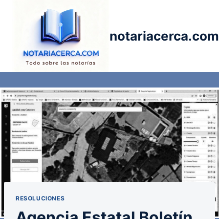
Saltar
al
contenido
notariacerca.com
RESOLUCIONES
Agencia Estatal Boletín