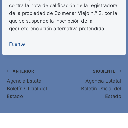
contra la nota de calificación de la registradora
de la propiedad de Colmenar Viejo n.º 2, por la
que se suspende la inscripción de la
georreferenciación alternativa pretendida.
Fuente
Navegación
ANTERIOR
SIGUIENTE
Agencia Estatal
Agencia Estatal
de
Boletín Oficial del
Boletín Oficial del
entradas
Estado
Estado