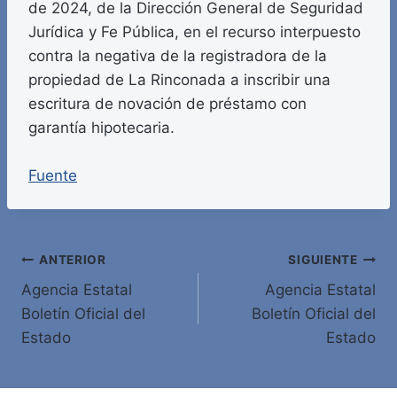
de 2024, de la Dirección General de Seguridad
Jurídica y Fe Pública, en el recurso interpuesto
contra la negativa de la registradora de la
propiedad de La Rinconada a inscribir una
escritura de novación de préstamo con
garantía hipotecaria.
Fuente
Navegación
ANTERIOR
SIGUIENTE
Agencia Estatal
Agencia Estatal
de
Boletín Oficial del
Boletín Oficial del
entradas
Estado
Estado