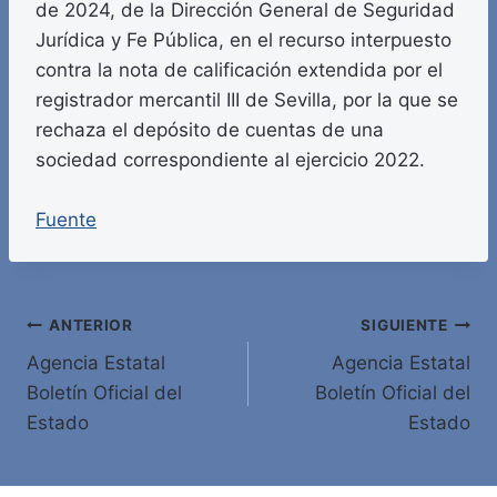
de 2024, de la Dirección General de Seguridad
Jurídica y Fe Pública, en el recurso interpuesto
contra la nota de calificación extendida por el
registrador mercantil III de Sevilla, por la que se
rechaza el depósito de cuentas de una
sociedad correspondiente al ejercicio 2022.
Fuente
Navegación
ANTERIOR
SIGUIENTE
Agencia Estatal
Agencia Estatal
de
Boletín Oficial del
Boletín Oficial del
entradas
Estado
Estado